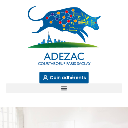
Aller
au
contenu
Coin adhérents