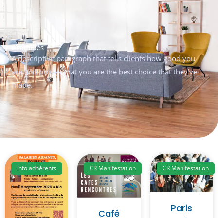
Acutalités
A descriptive paragraph that tells clients how good you
are and proves that you are the best choice that they’ve
made.
Info adhérents
CR Manifestation
CR Manifestation
Paris
Café