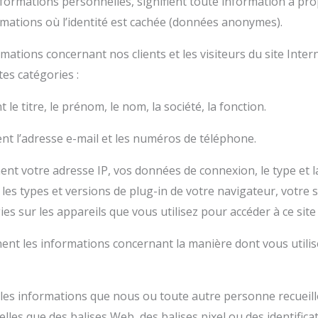
formations personnelles, signifient toute information à pro
nformations où l’identité est cachée (données anonymes).
mations concernant nos clients et les visiteurs du site Inter
tes catégories :
e titre, le prénom, le nom, la société, la fonction.
 l’adresse e-mail et les numéros de téléphone.
 votre adresse IP, vos données de connexion, le type et la
, les types et versions de plug-in de votre navigateur, votre
ies sur les appareils que vous utilisez pour accéder à ce site
nt les informations concernant la manière dont vous utilise
es informations que nous ou toute autre personne recueillo
telles que des balises Web, des balises pixel ou des identific