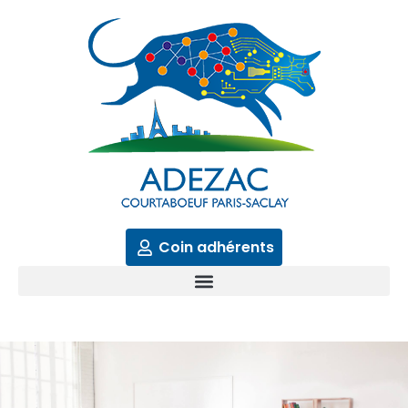
Aller
au
contenu
Coin adhérents