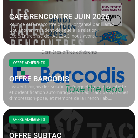
CAFÉ RENCONTRE JUIN 2026
Pour ce café rencontre de Juin, organisé par Hamid
Boulenouar Président délégué à la relation
Ecole/Entreprise de l'ADEZAC, nous avons...
Dernières offres adhérents
OFFRE ADHÉRENTS
OFFRE BARCODIS
Leader français des solutions d’étiquetage, de traçabilité
et d’identification automatique,1er Fabricant de systèmes
d’impression-pose, et membre de la French Fab,...
OFFRE ADHÉRENTS
OFFRE SUBTAC