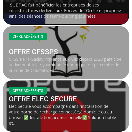
SUBTAC fait bénéficier les entreprises de ses
infrastructures dédiées aux Forces de l’Ordre et propose
ainsi des séances de team-building/journées...
OFFRE ADHÉRENTS
OFFRE CFSSPS
CFSS Paris-Saclay implanté aux Ulis depuis 2023 participe
activement à la dynamique économique de proximité de
la Zone de Courtaboeuf...
OFFRE ADHÉRENTS
OFFRE ELEC SECURE
Elec Secure vous accompagne dans l’installation de
votre borne de recharge connectée,à domicile ou au
bureau.
Installation professionnelle
Solution fiable
et...