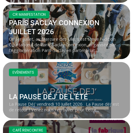
CR MANIFESTATION
PARIS SACLAY CONNEXION
JUILLET 2026
Ce 1er juillet, au Mercure des Ulis, s'est tenue l'édition
Courtabœuf de Paris-Saclay Connexion, organisée par
l'Agglomération Paris-Saclay en partenariat...
EVÈNEMENTS
LA PAUSE DÉJ’ DE L’ÉTÉ
La Pause Déj' vendredi 10 Juillet 2026 La Pause déj’ est
de retour ! Venez nous retrouver pour cette...
CAFÉ RENCONTRE