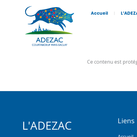
Aller
au
Accueil
L’ADEZ
contenu
Ce contenu est protégé
Liens
L'ADEZAC
Accueil