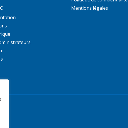
AC
Mentions légales
ntation
ons
rique
dministrateurs
n
és
e