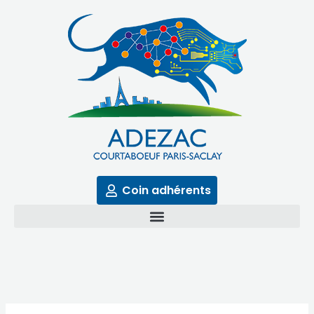
Aller
au
contenu
Coin adhérents