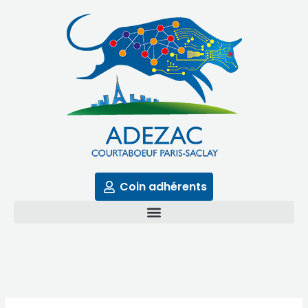
Aller
au
contenu
Coin adhérents