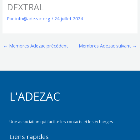
DEXTRAL
Par
info@adezac.org
/
24 juillet 2024
←
Membres Adezac précédent
Membres Adezac suivant
→
L'ADEZAC
Une association qui facilite les contacts et les échanges
Liens rapides