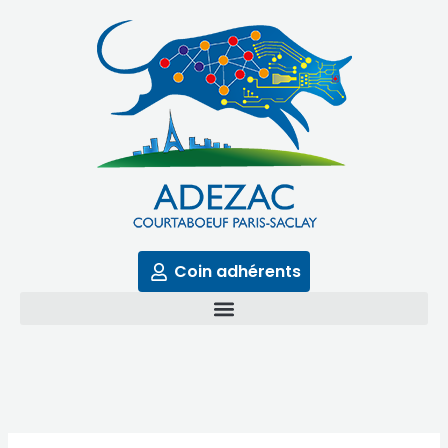
Aller
au
contenu
Coin adhérents