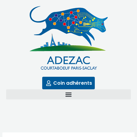
Aller
au
contenu
Coin adhérents