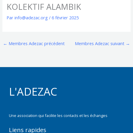
KOLEKTIF ALAMBIK
Par
info@adezac.org
/
6 février 2025
←
Membres Adezac précédent
Membres Adezac suivant
→
L'ADEZAC
Une association qui facilite les contacts et les échanges
Liens rapides