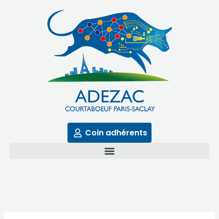
Aller
au
contenu
Coin adhérents