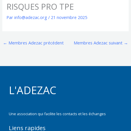
RISQUES PRO TPE
Par
info@adezac.org
/
21 novembre 2025
←
Membres Adezac précédent
Membres Adezac suivant
→
L'ADEZAC
Une association qui facilite les contacts et les échanges
Liens rapides