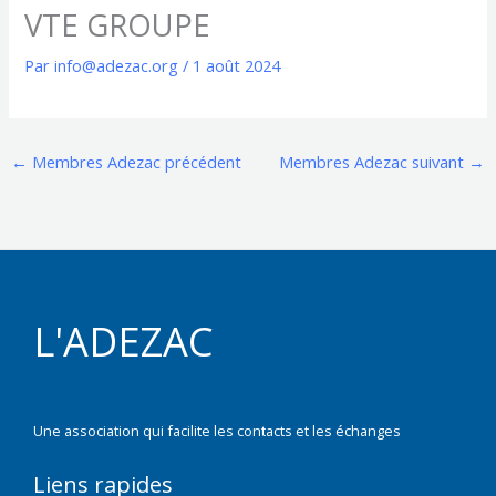
VTE GROUPE
Par
info@adezac.org
/
1 août 2024
←
Membres Adezac précédent
Membres Adezac suivant
→
L'ADEZAC
Une association qui facilite les contacts et les échanges
Liens rapides